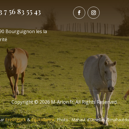
3 7 56 83 55 43
90 Bourguignon les la
rité
Copyright © 2026 M-Arion.fr. All Rights Reserved.
par
Feelingjack
&
Equitalliance
, Photo : Mahaut d’Ornellas @mahautdor