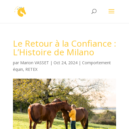
Le Retour à la Confiance :
L’Histoire de Milano
par
Marion VASSET
|
Oct 24, 2024
|
Comportement
équin
,
RETEX