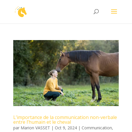
L’importance de la communication non-verbale
entre l’humain et le cheval
par
Marion VASSET
|
Oct 9, 2024
|
Communication
,